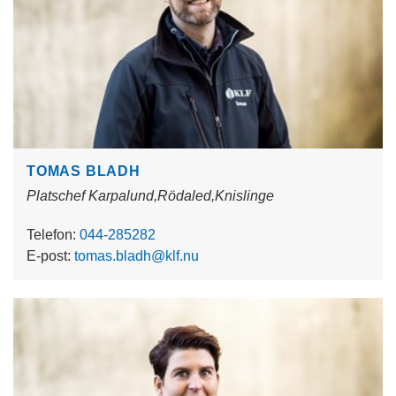
TOMAS BLADH
Platschef Karpalund,Rödaled,Knislinge
Telefon:
044-285282
E-post:
tomas.bladh@klf.nu