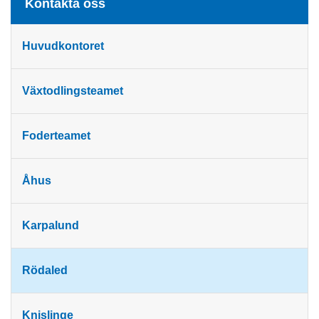
Kontakta oss
Huvudkontoret
Växtodlingsteamet
Foderteamet
Åhus
Karpalund
Rödaled
Knislinge