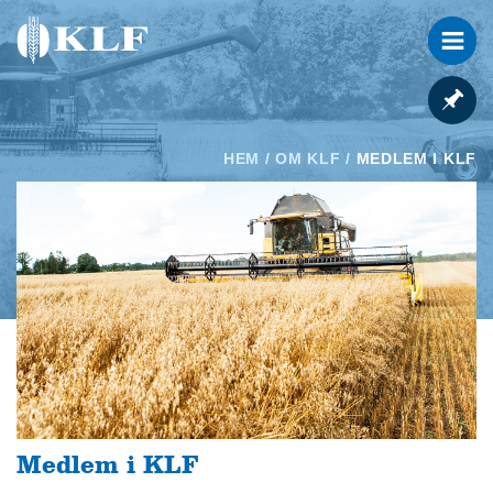
HEM
/
OM KLF
/
MEDLEM I KLF
Medlem i KLF