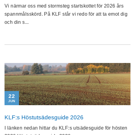
Vi närmar oss med stormsteg startskottet för 2026 års
spannmålsskörd. På KLF står vi redo för att ta emot dig
och din s...
22
JUN
KLF:s Höstutsädesguide 2026
I länken nedan hittar du KLF:s utsädesguide för hösten