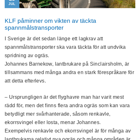
JUL
KLF påminner om vikten av täckta
spannmålstransporter
I Sverige är det sedan länge ett lagkrav att
spannmålstransporter ska vara täckta för att undvika
spridning av ogräs.
Johannes Barnekow, lantbrukare på Sinclairsholm, är
tillsammans med många andra en stark förespråkare för
att detta efterlevs.
– Ursprungligen är det flyghavre man har varit mest
rädd för, men det finns flera andra ogräs som kan vara
betydligt mer svårhanterade, såsom renkavle,
ekorrsvingel eller losta, menar Johannes.
Exempelvis renkavle och ekorrsvingel är för många av
lantbrukarna relativt nya ogräs och många områden är