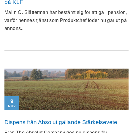
på KLF
Malin C. Slåtterman har bestämt sig för att gå i pension,
varför hennes tjänst som Produktchef foder nu går ut på
annons...
9
NOV
Dispens från Absolut gällande Stärkelsevete
Från The Absolut Company ges nu dispens för