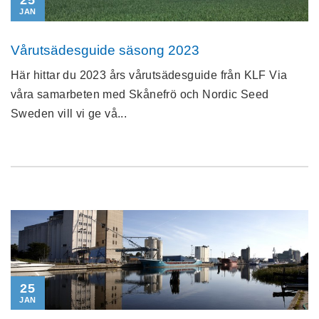
25
JAN
Vårutsädesguide säsong 2023
Här hittar du 2023 års vårutsädesguide från KLF Via
våra samarbeten med Skånefrö och Nordic Seed
Sweden vill vi ge vå...
25
JAN