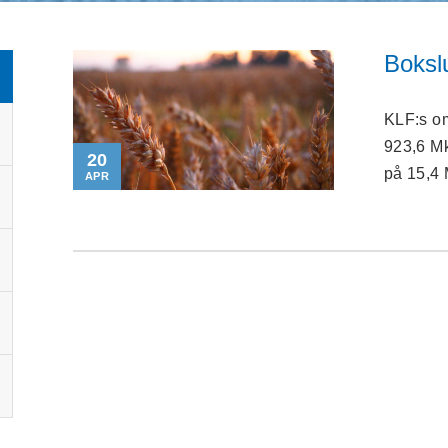
Boksl
KLF:s om
923,6 Mk
20
på 15,4 M
APR