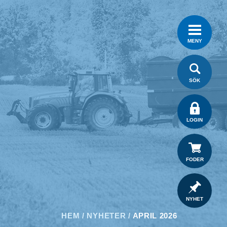
MENY
SÖK
LOGIN
FODER
NYHET
HEM
/
NYHETER
/
APRIL 2026