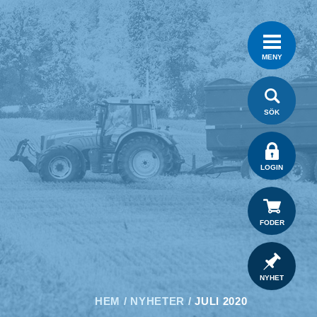
MENY
SÖK
LOGIN
FODER
NYHET
HEM
/
NYHETER
/
JULI 2020