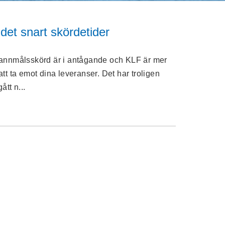
det snart skördetider
annmålsskörd är i antågande och KLF är mer
att ta emot dina leveranser. Det har troligen
ått n...