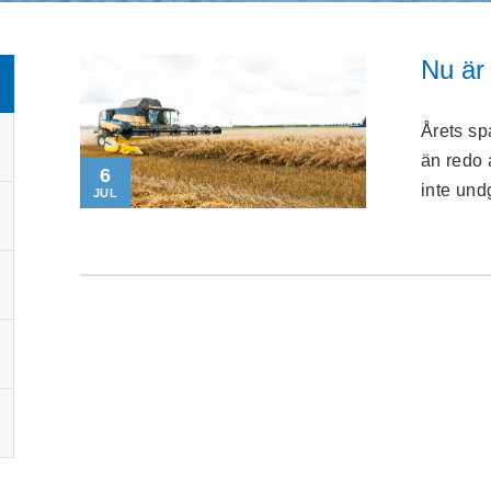
Nu är 
Årets sp
än redo 
6
inte undg
JUL