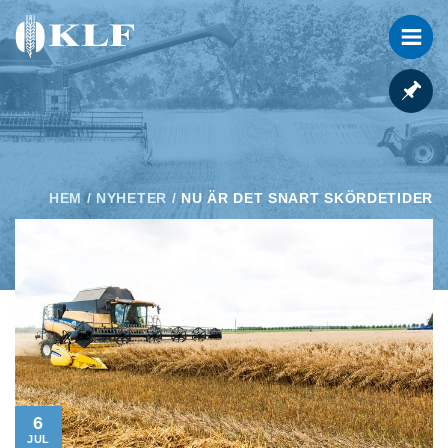
HEM
/
NYHETER
/
NU ÄR DET SNART SKÖRDETIDER
6
JUL