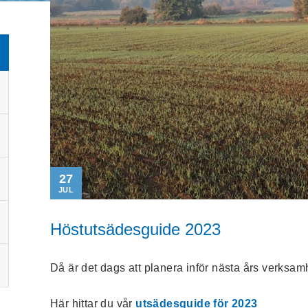
27
JUL
Höstutsädesguide 2023
Då är det dags att planera inför nästa års verksam
Här hittar du vår
utsädesguide för 2023