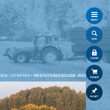
MENY
SÖK
LOGIN
HEM
/
NYHETER
/
HÖSTUTSÄDESGUIDE 2023
FODER
NYHET