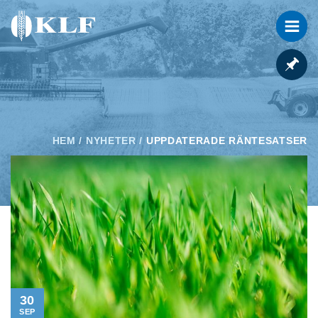
HEM
/
NYHETER
/
UPPDATERADE RÄNTESATSER
30
SEP