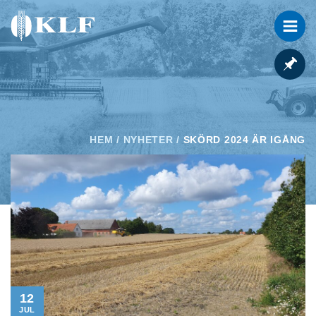
HEM
/
NYHETER
/
SKÖRD 2024 ÄR IGÅNG
12
JUL