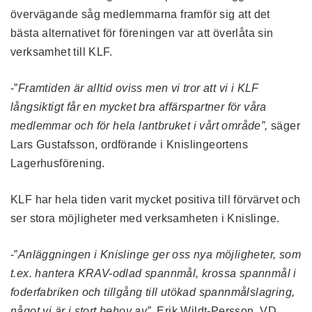
övervägande såg medlemmarna framför sig att det
bästa alternativet för föreningen var att överlåta sin
verksamhet till KLF.
-”
Framtiden är alltid oviss men vi tror att vi i KLF
långsiktigt får en mycket bra affärspartner för våra
medlemmar och för hela lantbruket i vårt område”,
säger
Lars Gustafsson, ordförande i Knislingeortens
Lagerhusförening.
KLF har hela tiden varit mycket positiva till förvärvet och
ser stora möjligheter med verksamheten i Knislinge.
-”
Anläggningen i Knislinge ger oss nya möjligheter, som
t.ex. hantera KRAV-odlad spannmål, krossa spannmål i
foderfabriken och tillgång till utökad spannmålslagring,
något vi är i stort behov av”,
Erik Wildt-Persson, VD