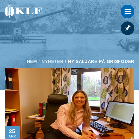
HEM
/
NYHETER
/
NY SÄLJARE PÅ GRISFODER
25
APR