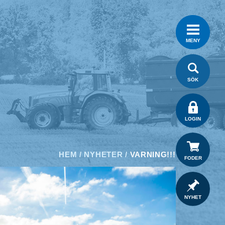
MENY
SÖK
LOGIN
HEM
/
NYHETER
/
VARNING!!!
FODER
NYHET