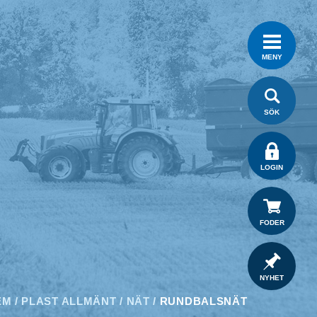
MENY
SÖK
LOGIN
FODER
NYHET
EM
/
PLAST ALLMÄNT
/
NÄT
/
RUNDBALSNÄT