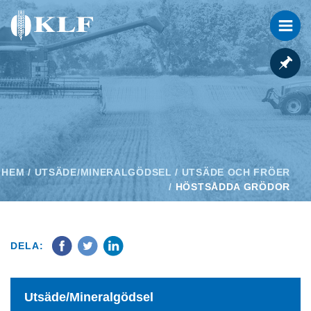
HEM
/
UTSÄDE/MINERALGÖDSEL
/
UTSÄDE OCH FRÖER
/
HÖSTSÅDDA GRÖDOR
DELA:
Utsäde/Mineralgödsel