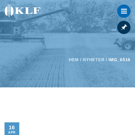
HEM
/
NYHETER
/
IMG_6516
16
APR