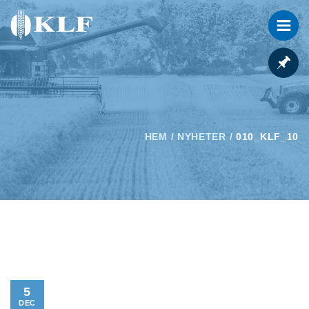
HEM
/
NYHETER
/
010_KLF_10
5
DEC