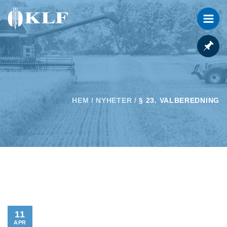
HEM
/
NYHETER
/
§ 23. VALBEREDNING
11
APR