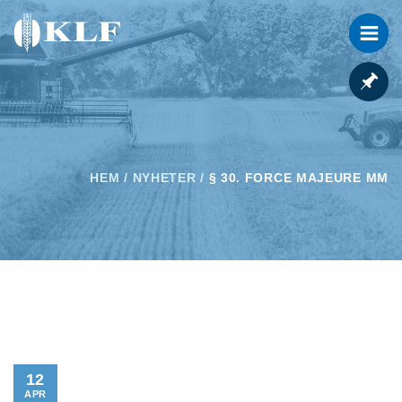
HEM
/
NYHETER
/
§ 30. FORCE MAJEURE MM
12
APR