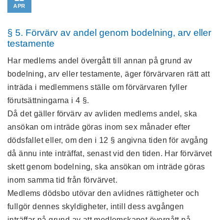
APR
§ 5. Förvärv av andel genom bodelning, arv eller
testamente
Har medlems andel övergått till annan på grund av
bodelning, arv eller testamente, äger förvärvaren rätt att
inträda i medlemmens ställe om förvärvaren fyller
förutsättningarna i 4 §.
Då det gäller förvärv av avliden medlems andel, ska
ansökan om inträde göras inom sex månader efter
dödsfallet eller, om den i 12 § angivna tiden för avgång
då ännu inte inträffat, senast vid den tiden. Har förvärvet
skett genom bodelning, ska ansökan om inträde göras
inom samma tid från förvärvet.
Medlems dödsbo utövar den avlidnes rättigheter och
fullgör dennes skyldigheter, intill dess avgången
inträffar på grund av att medlemskapet övergått på