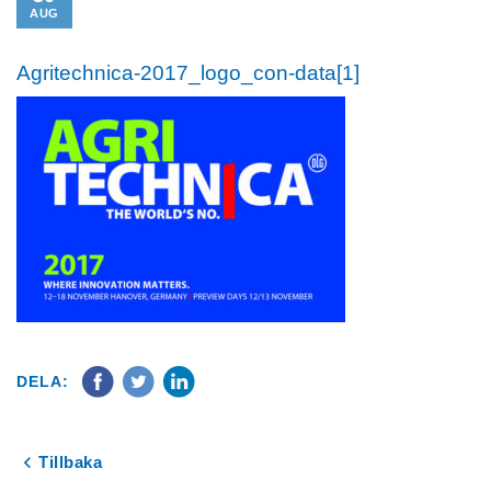
AUG
Agritechnica-2017_logo_con-data[1]
DELA:
Tillbaka