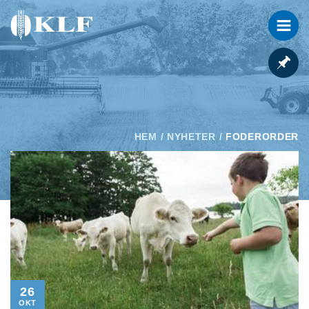
HEM
/
NYHETER
/
FODERORDER
26
OKT