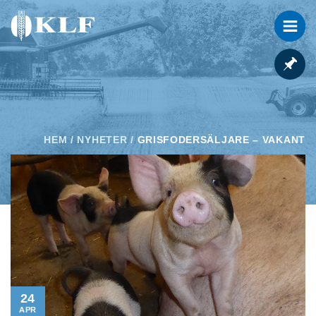
HEM
/
NYHETER
/
GRISFODERSÄLJARE – VAKANT
24
APR