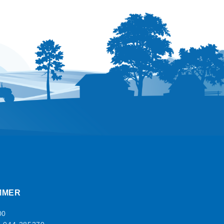
MMER
00