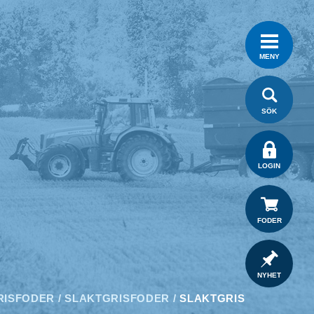
MENY
SÖK
LOGIN
FODER
NYHET
RISFODER
/
SLAKTGRISFODER
/
SLAKTGRIS