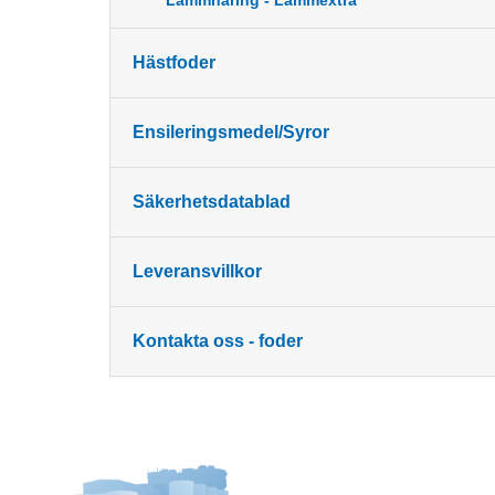
Lammnäring - Lammextra
Hästfoder
Ensileringsmedel/Syror
Säkerhetsdatablad
Leveransvillkor
Kontakta oss - foder