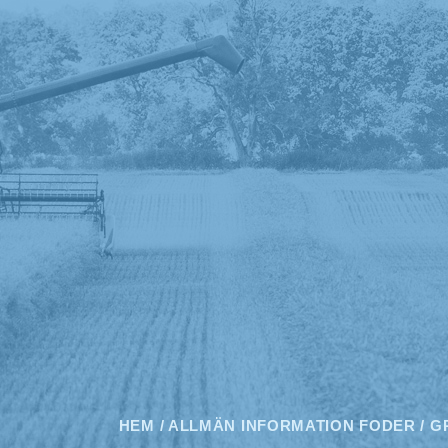
HEM
/
ALLMÄN INFORMATION FODER
/
G