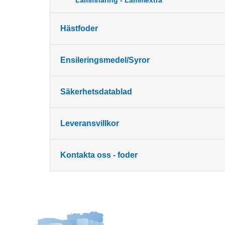
Lammnäring - Lammextra
Hästfoder
Ensileringsmedel/Syror
Säkerhetsdatablad
Leveransvillkor
Kontakta oss - foder