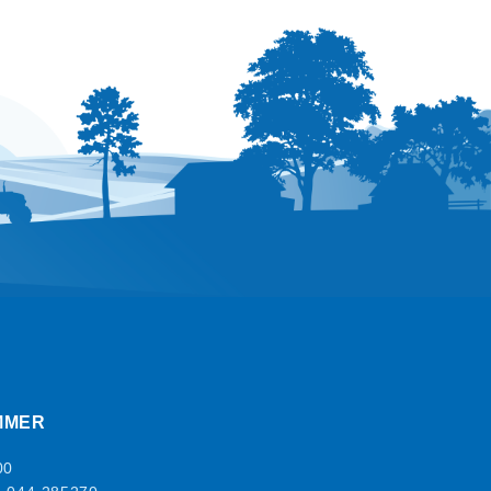
MMER
00