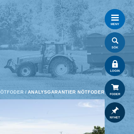
MENY
SÖK
LOGIN
NÖTFODER
/
ANALYSGARANTIER NÖTFODER
FODER
NYHET